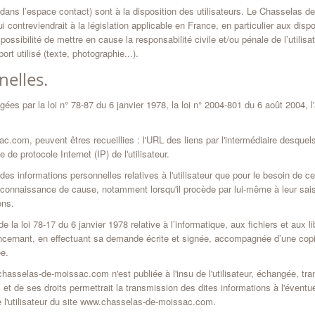
 dans l’espace contact) sont à la disposition des utilisateurs. Le Chasselas 
ontreviendrait à la législation applicable en France, en particulier aux dispo
ssibilité de mettre en cause la responsabilité civile et/ou pénale de l’utili
rt utilisé (texte, photographie...).
elles.
s par la loi n° 78-87 du 6 janvier 1978, la loi n° 2004-801 du 6 août 2004, l'
ac.com, peuvent êtres recueillies : l'URL des liens par l'intermédiaire desquel
 de protocole Internet (IP) de l'utilisateur.
es informations personnelles relatives à l'utilisateur que pour le besoin de c
 connaissance de cause, notamment lorsqu'il procède par lui-même à leur saisie
ons.
la loi 78-17 du 6 janvier 1978 relative à l’informatique, aux fichiers et aux lib
ncernant, en effectuant sa demande écrite et signée, accompagnée d’une copie d
ée.
.chasselas-de-moissac.com n'est publiée à l'insu de l'utilisateur, échangée, 
t de ses droits permettrait la transmission des dites informations à l'éventu
e l'utilisateur du site www.chasselas-de-moissac.com.