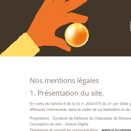
Nos mentions légales
1. Présentation du site.
En vertu de l'article 6 de la loi n° 2004-575 du 21 juin 200
différents intervenants dans le cadre de sa réalisation et de 
Propriétaire : Syndicat de Défense du Chasselas de Mois
Conception du site : Unavia Digital
Graphisme et conseil en communication :
agence e-comme