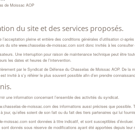
elas de Moissac AOP
ation du site et des services proposés.
’acceptation pleine et entière des conditions générales d’utilisation ci-après 
eurs du site www.chasselas-de-moissac.com sont donc invités à les consulter 
sateurs. Une interruption pour raison de maintenance technique peut être to
urs les dates et heures de l’intervention.
lièrement par le Syndicat de Défense du Chasselas de Moissac AOP. De la m
 est invité à s’y référer le plus souvent possible afin d’en prendre connaissan
nis.
ir une information concernant l’ensemble des activités du syndicat.
ww.chasselas-de-moissac.com des informations aussi précises que possible. To
our, qu’elles soient de son fait ou du fait des tiers partenaires qui lui fourn
-moissac.com sont données à titre indicatif, et sont susceptibles d’évoluer. P
sont donnés sous réserve de modifications ayant été apportées depuis leur m