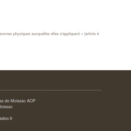
rsonnes physiques auxquelles elles s'appliquent » (article 4
las de Moissac AOP
Moissac
adoo.fr