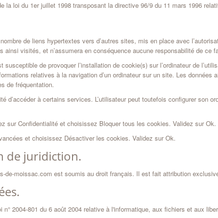
la loi du 1er juillet 1998 transposant la directive 96/9 du 11 mars 1996 relat
nombre de liens hypertextes vers d’autres sites, mis en place avec l’autori
tes ainsi visités, et n’assumera en conséquence aucune responsabilité de ce fa
sceptible de provoquer l’installation de cookie(s) sur l’ordinateur de l’utilisa
informations relatives à la navigation d’un ordinateur sur un site. Les données ai
s de fréquentation.
ité d’accéder à certains services. L’utilisateur peut toutefois configurer son or
quez sur Confidentialité et choisissez Bloquer tous les cookies. Validez sur Ok.
Avancées et choisissez Désactiver les cookies. Validez sur Ok.
n de juridiction.
las-de-moissac.com est soumis au droit français. Il est fait attribution exclusi
ées.
 n° 2004-801 du 6 août 2004 relative à l'informatique, aux fichiers et aux liber