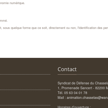
conomie numérique.
nommé.
t, sous quelque forme que ce soit, directement ou non, l'identification des pe
Contact
Syndicat de Défense du Chasse
1, Promenade Sancert - 82200 
Tél. 05 63 04 01 78
Mail :
animation.chasselas@wan
Horaires d’ouverture :