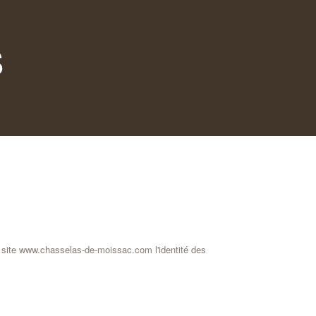
S
 du site www.chasselas-de-moissac.com l'identité des